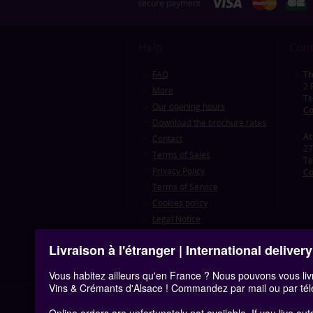
secure payment
Help
Cont
FAQ
Th
2 
More
Té
Our opening hours
Co
Download the brochure rates
At
Contact
27
Terms of Sales
Té
Privacy Policy
Co
Terms of Service
Cookies policy
Legal Notice
Accessibilité
Livraison à l'étranger | International delivery
Cookie management
Vous habitez ailleurs qu'en France ? Nous pouvons vous liv
Vins & Crémants d'Alsace ! Commandez par mail ou par té
Gamme de produits