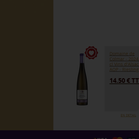
Domaine de
Colmar - 2024 
cl Vins d'Alsa
AOP - Riesling
14.50 € T
EN DETAIL