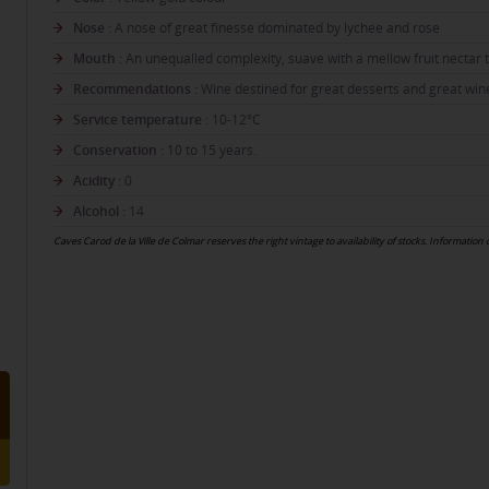
Nose :
A nose of great finesse dominated by lychee and rose
Mouth :
An unequalled complexity, suave with a mellow fruit nectar 
Recommendations :
Wine destined for great desserts and great win
Service temperature :
10-12°C
Conservation :
10 to 15 years.
Acidity :
0
Alcohol :
14
Caves Carod de la Ville de Colmar reserves the right vintage to availability of stocks. Information