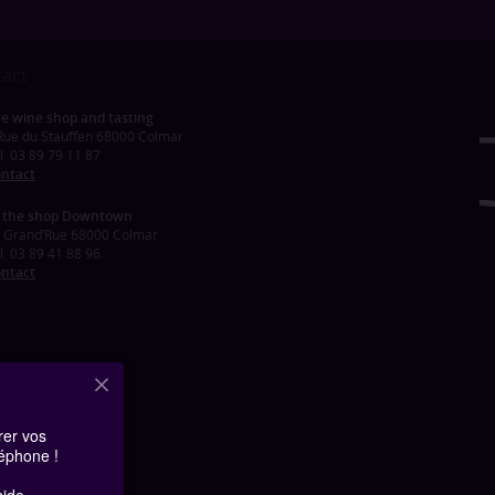
act
e wine shop and tasting
Rue du Stauffen 68000 Colmar
l. 03 89 79 11 87
ntact
 the shop Downtown
 Grand’Rue 68000 Colmar
l. 03 89 41 88 96
ntact
rer vos
léphone !