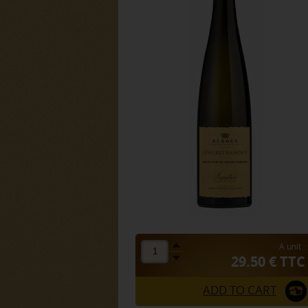
A unit :
29.50 € TTC
ADD TO CART