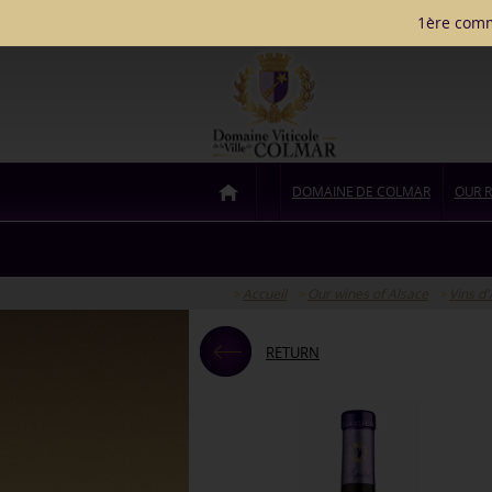
Cookie management
1ère comma
DOMAINE DE COLMAR
OUR R
Accueil
Our wines of Alsace
Vins d
RETURN