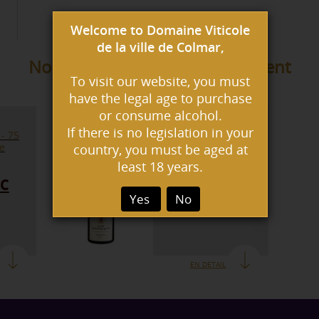
Welcome to Domaine Viticole
de la ville de Colmar,
Nous vous proposons également
To visit our website, you must
have the legal age to purchase
or consume alcohol.
Clos Saint-Jacques
If there is no legislation in your
- 75
- 2023 - 75 cl Vins
ce
d'Alsace AOP -
country, you must be aged at
Riesling
least 18 years.
TC
11.00 € TTC
Yes
No
EN DETAIL