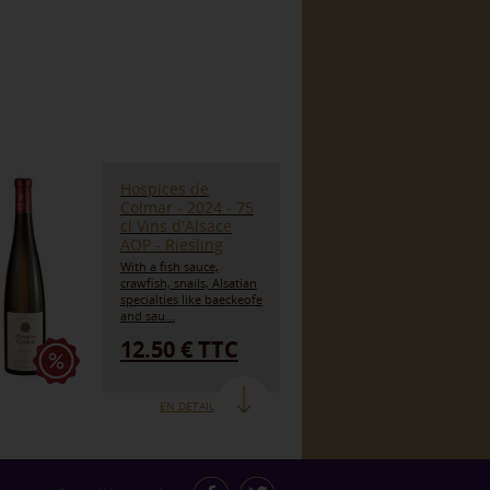
Hospices de
Colmar - 2024 - 75
cl Vins d'Alsace
AOP - Riesling
With a fish sauce,
crawfish, snails, Alsatian
specialties like baeckeofe
and sau...
12.50 € TTC
EN DETAIL