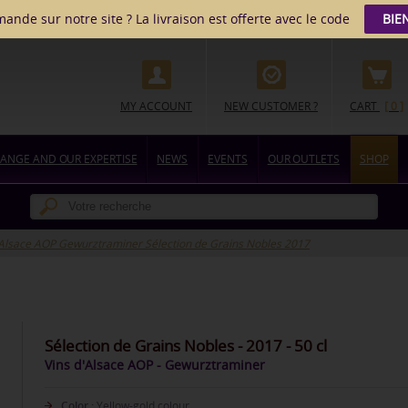
nde sur notre site ? La livraison est offerte avec le code
BIE
MY ACCOUNT
NEW CUSTOMER ?
CART
[ 0 ]
ANGE AND OUR EXPERTISE
NEWS
EVENTS
OUR OUTLETS
SHOP
'Alsace AOP Gewurztraminer Sélection de Grains Nobles 2017
Sélection de Grains Nobles - 2017 - 50 cl
Vins d'Alsace AOP - Gewurztraminer
Color :
Yellow-gold colour