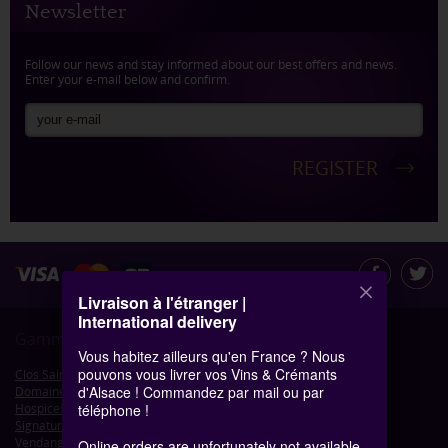
Newsletter
Follow our news and stay informed about our best offers and news.
Enter your e-mail below and confirm.
Livraison à l'étranger |
International delivery
Gamme de produits
Vous habitez ailleurs qu'en France ? Nous
pouvons vous livrer vos Vins & Crémants
Clos Saint-Jacques
d'Alsace ! Commandez par mail ou par
Domaine de Colmar
Hospices de Colmar
téléphone !
Signature de Colmar - Petits Formats
Vendanges Tardives
Online orders are unfortunately not available.