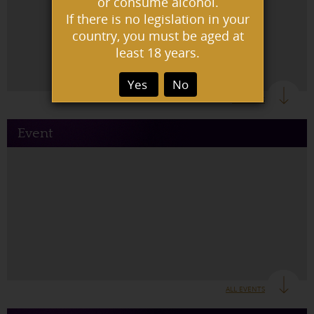
or consume alcohol.
If there is no legislation in your
country, you must be aged at
least 18 years.
Yes
No
ALL NEWS
Event
ALL EVENTS