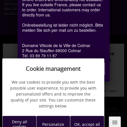
Sélection de Grains Nobles
If you live outside France, please contact us
Eaux de vie d'Alsace
to order. International customers may order
Accessoires
directly from us.
Onlinebestellung ist leider nicht möglich. Bitte
melden Sie sich per mail um zu bestellen.
Domaine Viticole de la Ville de Colmar
Interdiction de vente de
2 Rue du Stauffen 68000 Colmar
boissons alcoolisées aux
Tél. 03 89 79 11 87
mineurs de moins de 18
ans
Contact
la preuve de majorité est
exigée au moment de la
We use cookies to provide you with the best
vente en ligne.
possible user experience, to provide you with
CODE DE LA SANTÉ PUBLIQUE, ART.L 3342-1
personalized offers and to improve the
ET L.3353-3
quality of your site. You can customize these
settings below.
Legals informations
-
Réalisation Koredge
-
Politique de confidentialité
-
Politique de cookies
-
Conditions Générales de Ventes
-
Conditions Générales
d'Utilisation
Deny all
Personalize
OK, accept all
Alcohol abuse is dangerous for health, consume in moderation
cookies