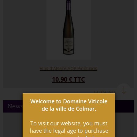
Vins d'Alsace AOP Pinot Gris
10.90 € TTC
ALL BEST SALES
Welcome to Domaine Viticole
News
de la ville de Colmar,
To visit our website, you must
have the legal age to purchase