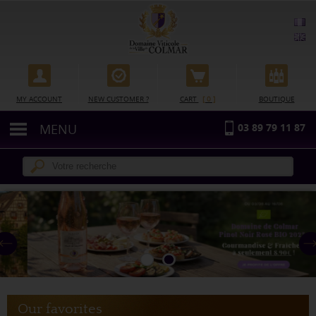
Cookie management
MY ACCOUNT
NEW CUSTOMER ?
CART
[ 0 ]
BOUTIQUE
MENU
03 89 79 11 87
Our favorites