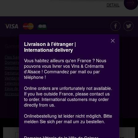
DETAIL
Livraison à l'étranger |
Gamme de produits
International delivery
Clos Saint-Jacques
Vous habitez ailleurs qu'en France ? Nous
Domaine de Colmar
pouvons vous livrer vos Vins & Crémants
Hospices de Colmar
d'Alsace ! Commandez par mail ou par
Signature de Colmar - Petits Formats
téléphone !
Vendanges Tardives
Sélection de Grains Nobles
Online orders are unfortunately not available.
Eaux de vie d'Alsace
If you live outside France, please contact us
Accessoires
to order. International customers may order
directly from us.
Onlinebestellung ist leider nicht möglich. Bitte
melden Sie sich per mail um zu bestellen.
Interdiction de vente de
boissons alcoolisées aux
Domaine Viticole de la Ville de Colmar