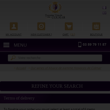
Cookie management
MY ACCOUNT
NEW CUSTOMER ?
CART
[ 0 ]
BOUTIQUE
MENU
03 89 79 11 87
Accueil
Our wines of Alsace de gamme Hospices de Colmar
REFINE YOUR SEARCH
Terms of delivery
To finalize your order you must select at least a total of 6 items