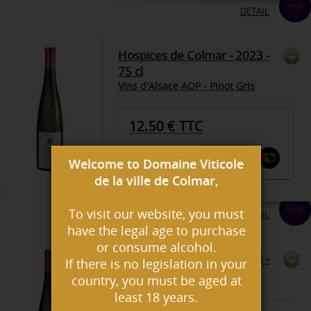
DETAIL
Hospices de Colmar - 2023 -
75 cl
Vins d'Alsace AOP - Pinot Gris
12.50 € TTC
Welcome to Domaine Viticole
de la ville de Colmar,
To visit our website, you must
DETAIL
have the legal age to purchase
or consume alcohol.
Hospices de Colmar - 2024 -
If there is no legislation in your
75 cl
country, you must be aged at
Vins d'Alsace AOP - Gentil
least 18 years.