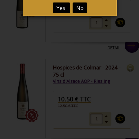
12.50 € TTC
Yes
No
DETAIL
Hospices de Colmar - 2024 -
75 cl
Vins d'Alsace AOP - Riesling
10.50 € TTC
12.50 € TTC